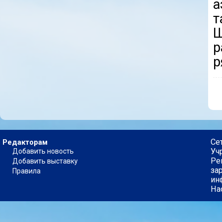
а
т
Ш
р
р
Се
Редакторам
Уч
Добавить новость
Ре
Добавить выставку
за
Правила
ин
На