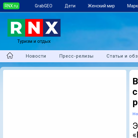
RNX.ru
GrabGEO
Дети
Женский мир
Марк
Туризм и отдых
Новости
Пресс-релизы
Статьи и об
В
р
Но
Э
«