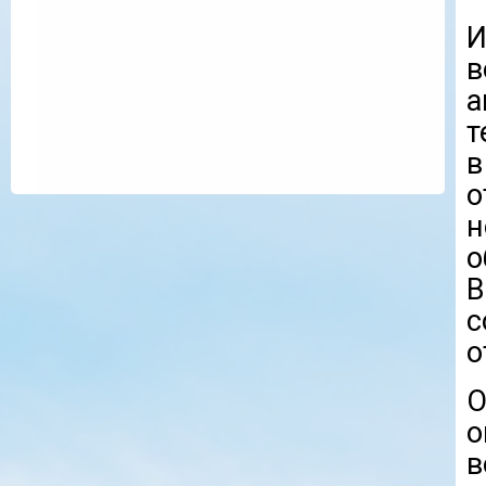
в
а
т
в
о
н
о
с
о
О
в