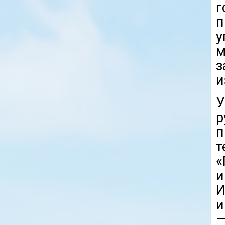
п
у
з
и
У
р
п
«
и
И
и
—