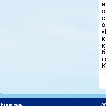
и
о
с
о
«
к
к
г
К
Се
Редакторам