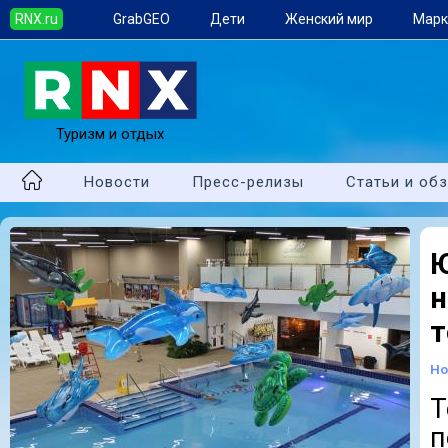
RNX.ru
GrabGEO
Дети
Женский мир
Марк
Туризм и отдых
Новости
Пресс-релизы
Статьи и об
Ю
н
т
Но
Т
п