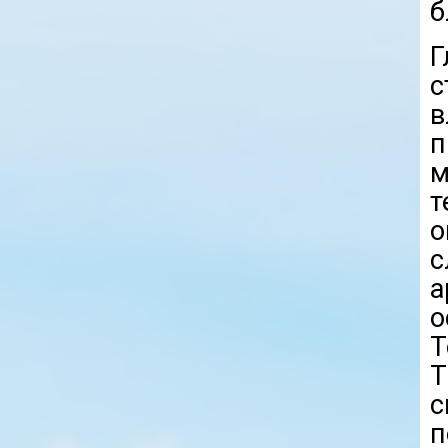
б
Г
в
п
м
о
с
а
о
Т
Т
с
п