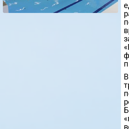
е
р
п
в
з
«
ф
п
т
Б