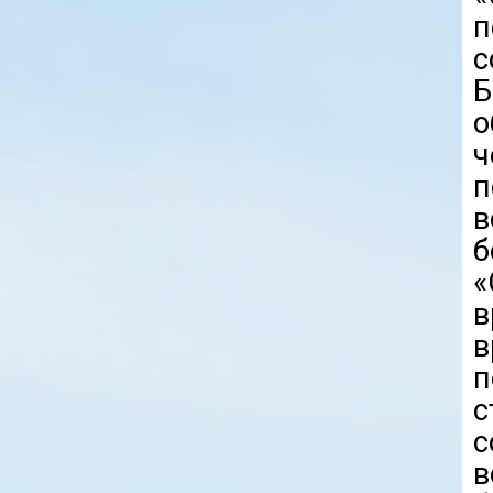
п
с
о
ч
п
б
«
в
в
п
с
в