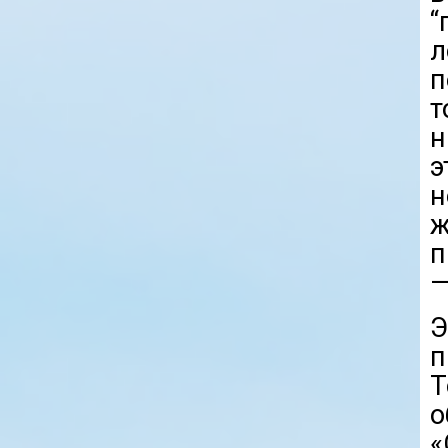
“
л
п
т
н
э
н
п
—
п
«