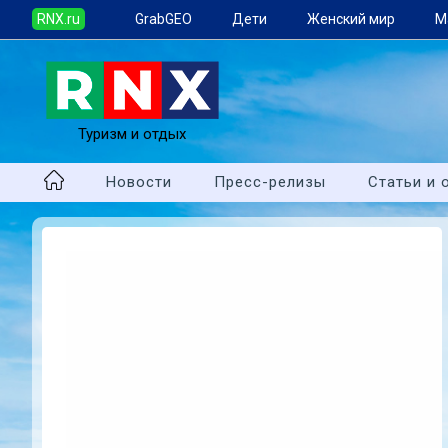
RNX.ru
GrabGEO
Дети
Женский мир
М
Туризм и отдых
Новости
Пресс-релизы
Статьи и 