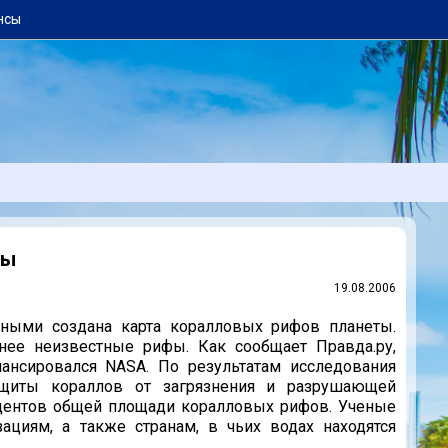
нсы
ты
19.08.2006
ными создана карта коралловых рифов планеты.
ее неизвестные рифы. Как сообщает Правда.ру,
нансировался NASA. По результатам исследования
ащиты кораллов от загрязнения и разрушающей
оцентов общей площади коралловых рифов. Ученые
циям, а также странам, в чьих водах находятся