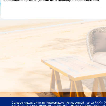
Сетевое издание «rnx.ru (Информационно-новостной портал RNX)». 