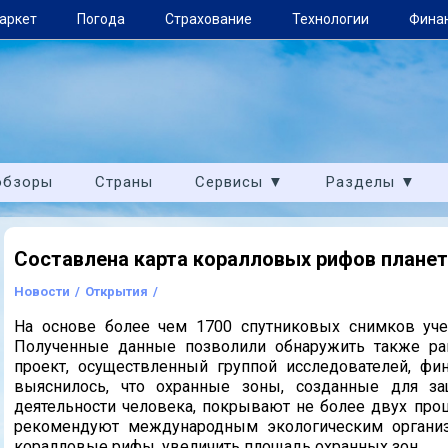
аркет
Погода
Страхование
Технологии
Фина
обзоры
Страны
Сервисы ▼
Разделы ▼
Составлена карта коралловых рифов плане
Новости
/
Открытия
/
На основе более чем 1700 спутниковых снимков уче
Полученные данные позволили обнаружить также ран
проект, осуществленный группой исследователей, фи
выяснилось, что охранные зоны, созданные для з
деятельности человека, покрывают не более двух пр
рекомендуют международным экологическим организа
коралловые рифы, увеличить площадь охранных зон.