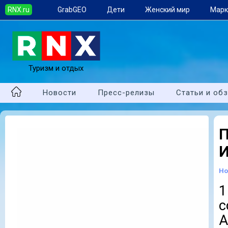
RNX.ru
GrabGEO
Дети
Женский мир
Марк
Туризм и отдых
Новости
Пресс-релизы
Статьи и об
Но
1
с
A