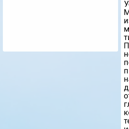
У
M
и
м
т
н
п
н
д
о
г
т