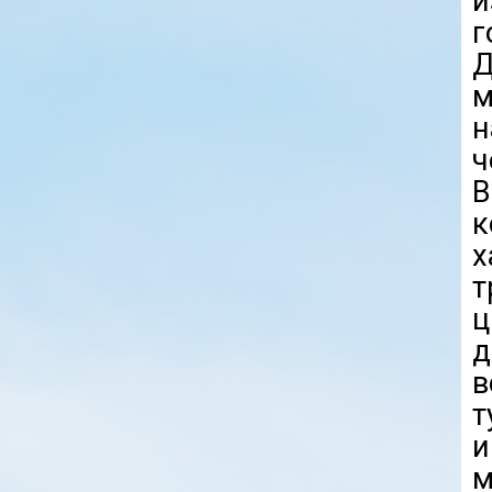
и
г
м
н
ч
к
т
ц
д
в
т