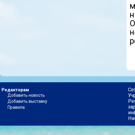
м
н
О
р
Се
Редакторам
Уч
Добавить новость
Ре
Добавить выставку
за
Правила
ин
На