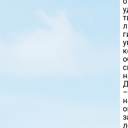
о
у
т
л
у
к
о
н
Д
–
н
л