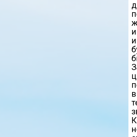
д
п
ж
и
и
б
б
З
ц
п
в
т
з
К
н