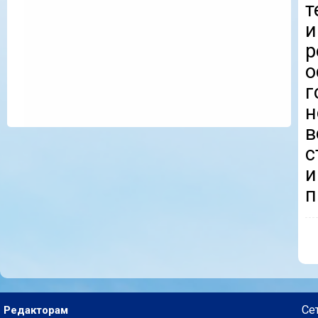
т
и
о
г
н
в
п
Се
Редакторам