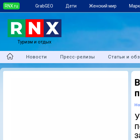
RNX.ru
GrabGEO
Дети
Женский мир
Марк
Туризм и отдых
Новости
Пресс-релизы
Статьи и об
В
п
Но
У
з