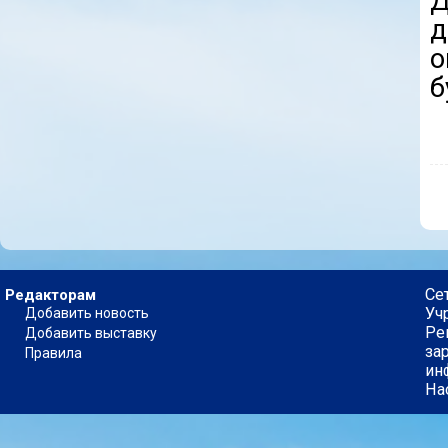
Д
д
о
б
Се
Редакторам
Уч
Добавить новость
Ре
Добавить выставку
за
Правила
ин
На