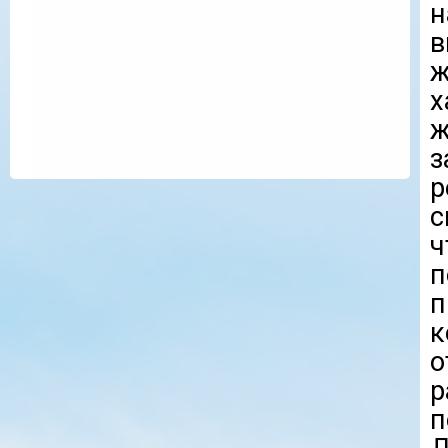
в
ж
х
ж
з
р
с
ч
п
п
к
р
п