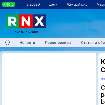
RNX.ru
GrabGEO
Дети
Женский мир
Марк
Туризм и отдых
Новости
Пресс-релизы
Статьи и об
К
С
Но
С
р
Б