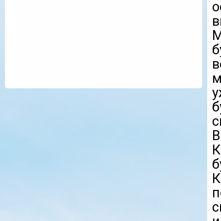
о
в
М
б
в
м
у
б
с
В
б
п
с