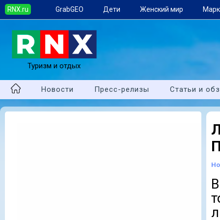
RNX.ru
GrabGEO
Дети
Женский мир
Марк
Туризм и отдых
Новости
Пресс-релизы
Статьи и об
П
Но
В
т
л