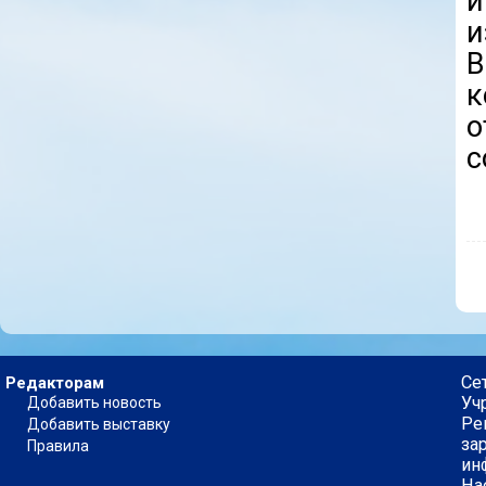
и
В
о
с
Се
Редакторам
Уч
Добавить новость
Ре
Добавить выставку
за
Правила
ин
На