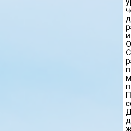
у
ч
р
и
О
С
р
п
м
п
П
с
Д
д
ж