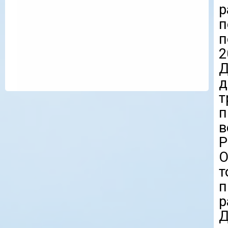
п
п
2
Д
д
т
п
в
О
п
р
Д