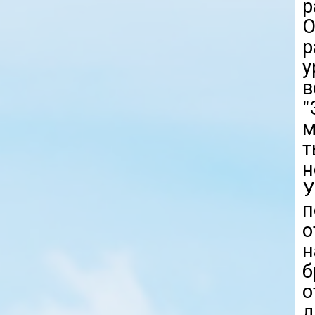
р
О
р
у
в
"
м
т
н
У
п
о
н
б
о
д