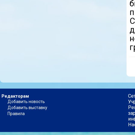
б
п
С
д
н
г
Се
Редакторам
Уч
Добавить новость
Ре
Добавить выставку
за
Правила
ин
На