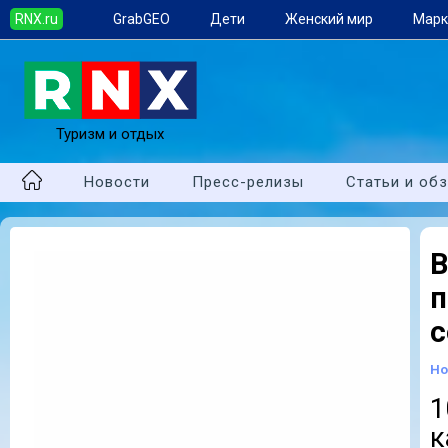
RNX.ru
GrabGEO
Дети
Женский мир
Марк
Туризм и отдых
Новости
Пресс-релизы
Статьи и об
В
с
Но
1
к