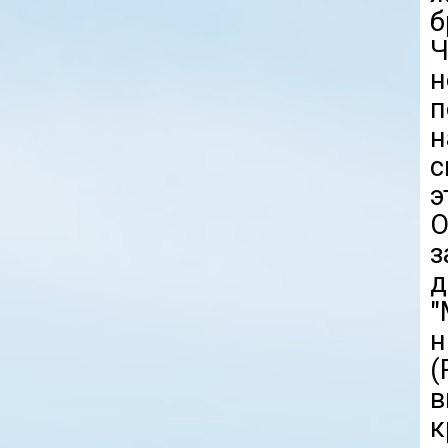
б
Ч
н
н
с
э
О
з
д
"
н
(
в