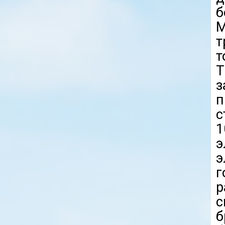
б
М
т
т
Т
з
п
с
1
э
г
р
б