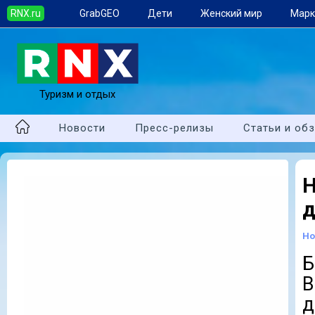
RNX.ru
GrabGEO
Дети
Женский мир
Марк
Туризм и отдых
Новости
Пресс-релизы
Статьи и об
Н
д
Но
Б
B
д