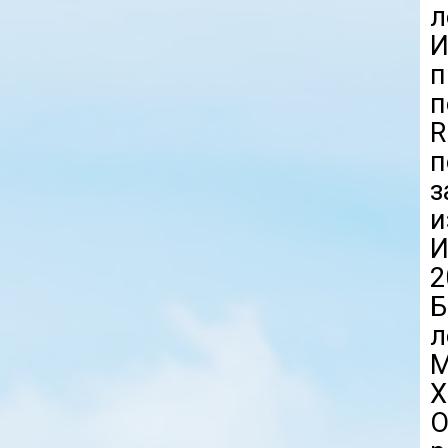
л
И
п
п
R
и
И
2
Б
л
М
Х
О