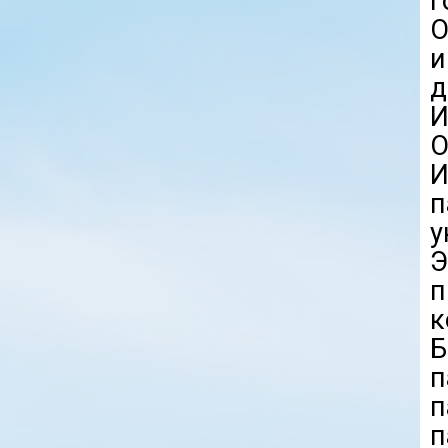
г
О
и
И
О
И
п
у
п
к
Б
п
п