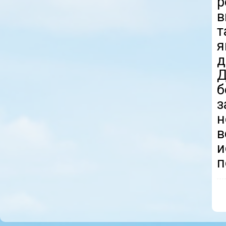
р
в
т
я
д
Д
б
н
в
и
п