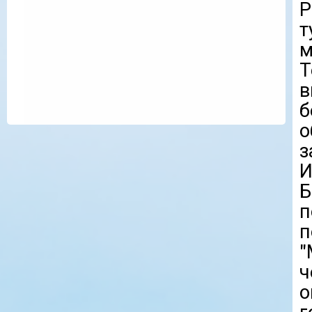
Р
т
м
Т
в
б
о
з
И
п
"
ч
о