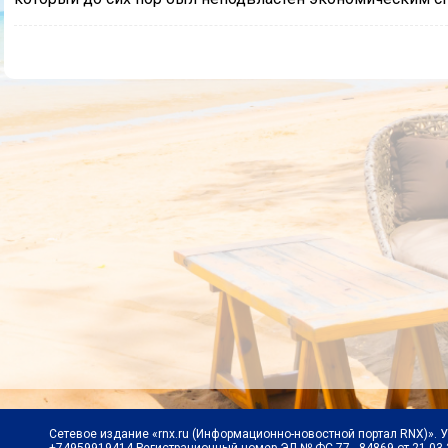
Сетевое издание «rnx.ru (Информационно-новостной портал RNX)». 