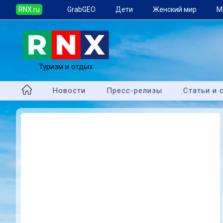
RNX.ru
GrabGEO
Дети
Женский мир
М
Туризм и отдых
Новости
Пресс-релизы
Статьи и 