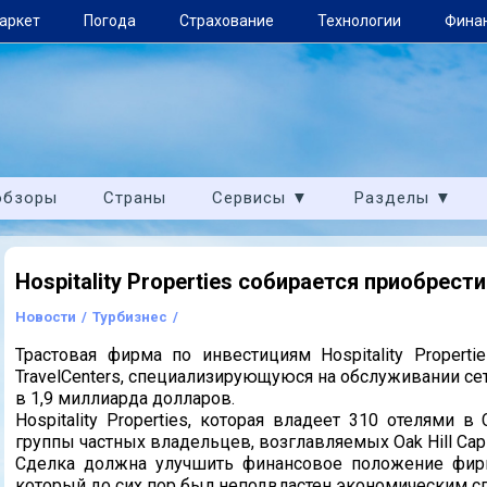
аркет
Погода
Страхование
Технологии
Фина
обзоры
Страны
Сервисы ▼
Разделы ▼
Hospitality Properties собирается приобрес
Новости
/
Турбизнес
/
Трастовая фирма по инвестициям Hospitality Properti
TravelCenters, специализирующуюся на обслуживании се
в 1,9 миллиарда долларов.
Hospitality Properties, которая владеет 310 отелями
группы частных владельцев, возглавляемых Oak Hill Capita
Сделка должна улучшить финансовое положение фирм
который до сих пор был неподвластен экономическим с