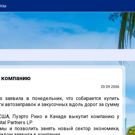
нсы
ти компанию
20.09.2006
es заявила в понедельник, что собирается купить
ти автозаправок и закусочных вдоль дорог за сумму
 в США, Пуэрто Рико и Канаде выкупит компанию у
l Partners LP.
ы и позволить занять новый сектор экономики,
падом заявили в компании.