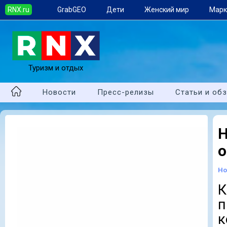
RNX.ru
GrabGEO
Дети
Женский мир
Марк
Туризм и отдых
Новости
Пресс-релизы
Статьи и об
H
о
Но
К
п
к