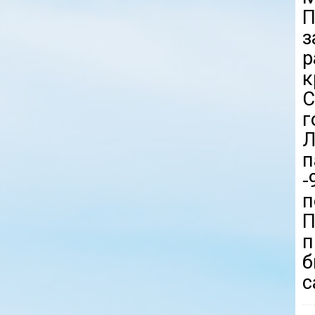
П
р
к
С
г
п
-
п
п
б
с