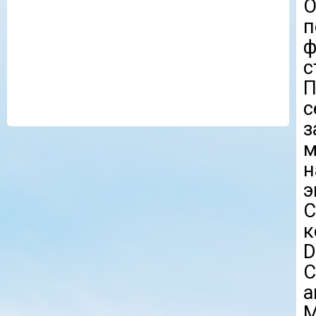
О
ф
с
П
с
з
н
э
С
D
С
а
М