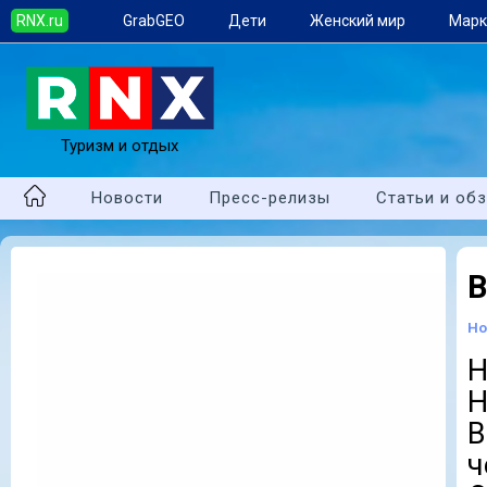
RNX.ru
GrabGEO
Дети
Женский мир
Марк
Туризм и отдых
Новости
Пресс-релизы
Статьи и об
В
Но
Н
В
ч