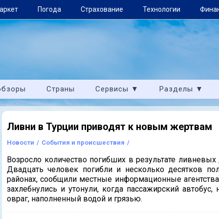
аркет
Погода
Страхование
Технологии
Фина
обзоры
Страны
Сервисы ▼
Разделы ▼
Ливни в Турции приводят к новым жертвам
Новости
/
События и происшествия
/
Возросло количество погибших в результате ливневых
Двадцать человек погибли и несколько десятков пол
районах, сообщили местные информационные агентства
захлебнулись и утонули, когда пассажирский автобус, 
овраг, наполненный водой и грязью.