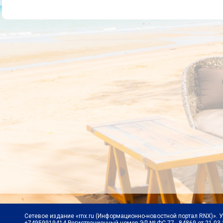
Сетевое издание «rnx.ru (Информационно-новостной портал RNX)». 