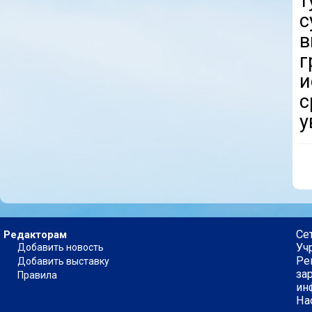
т
с
г
и
у
Се
Редакторам
Уч
Добавить новость
Ре
Добавить выставку
за
Правила
ин
На