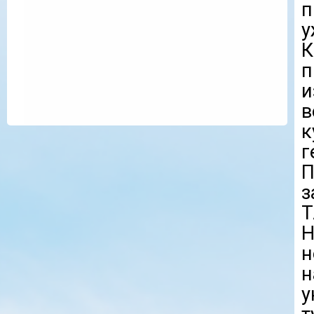
п
у
К
и
в
к
П
з
Т
у