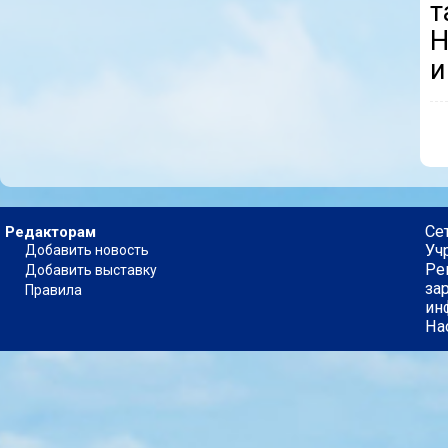
Н
и
Се
Редакторам
Уч
Добавить новость
Ре
Добавить выставку
за
Правила
ин
На