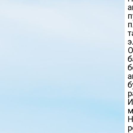
п
п
э
О
б
б
а
б
р
м
Н
р