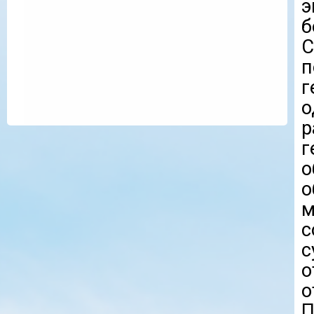
э
б
С
п
г
о
р
г
о
о
м
с
с
о
о
П