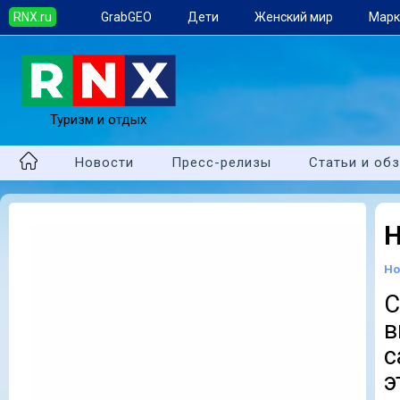
RNX.ru
GrabGEO
Дети
Женский мир
Марк
Туризм и отдых
Новости
Пресс-релизы
Статьи и об
Н
Но
С
в
с
э