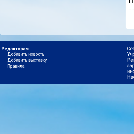
п
Се
Редакторам
Уч
Добавить новость
Ре
Добавить выставку
за
Правила
ин
На