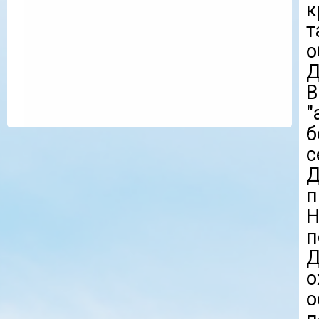
к
Д
В
"
б
с
Д
п
Н
п
о
о