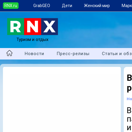
RNX.ru
GrabGEO
Дети
Женский мир
Марк
Туризм и отдых
Новости
Пресс-релизы
Статьи и об
р
Но
В
п
и