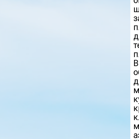
о
ш
з
п
д
т
п
В
м
к
к
к
м
а