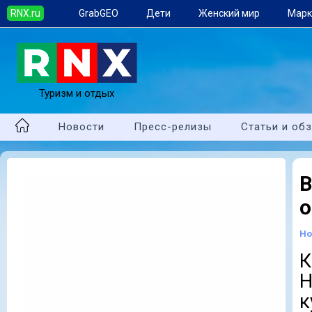
RNX.ru
GrabGEO
Дети
Женский мир
Марк
Туризм и отдых
Новости
Пресс-релизы
Статьи и об
В
о
Но
К
H
к