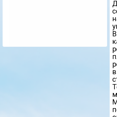
Д
с
н
у
В
к
р
п
р
в
с
Т
м
М
п