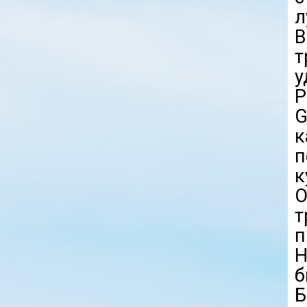
л
В
т
у
P
G
к
п
к
О
т
п
Н
б
Б