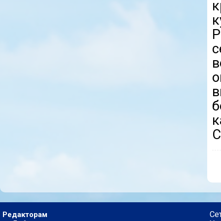
к
к
с
в
о
в
б
к
С
Се
Редакторам