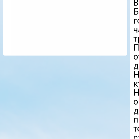
В
Б
г
П
о
д
Н
к
Н
о
д
п
т
с