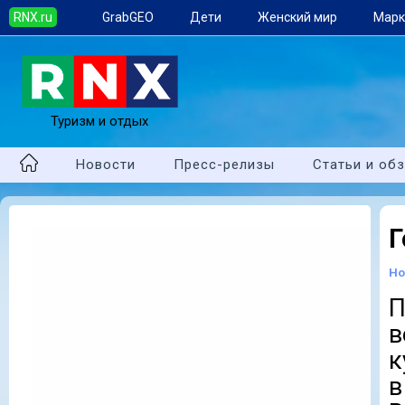
RNX.ru
GrabGEO
Дети
Женский мир
Марк
Туризм и отдых
Новости
Пресс-релизы
Статьи и об
Г
Но
в
к
в