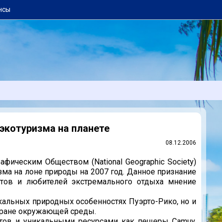
нсы
экотуризма на планете
08.12.2006
фическим Обществом (National Geographic Society)
зма на лоне природы на 2007 год. Данное признание
тов и любителей экстремального отдыха мнение
кальных природных особенностях Пуэрто-Рико, но и
хране окружающей среды.
стов и уникальными ресурсами как пещеры Camuy,