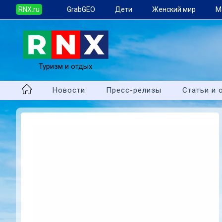
RNX.ru
GrabGEO
Дети
Женский мир
М
Туризм и отдых
Новости
Пресс-релизы
Статьи и 