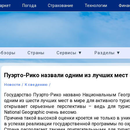
аркет
Погода
Страхование
Технологии
Фина
обзоры
Страны
Сервисы ▼
Разделы ▼
Пуэрто-Рико назвали одним из лучших мест 
Новости
/
К сведению
/
Государство Пуэрто-Рико названо Национальным Геогра
одним из шести лучших мест в мире для активного тури
открывает серьезные перспективы – ведь для турис
National Geographic очень весомо.
Причина такой высокой оценки кроется не только в уни
в успехах реализации государственной программы по о
Страна располагает такими притягательными для тури