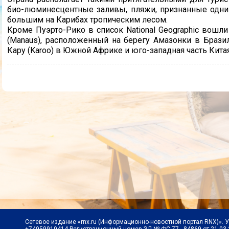
био-люминесцентные заливы, пляжи, признанные одни
большим на Карибах тропическим лесом.
Кроме Пуэрто-Рико в список National Geographic вошли
(Manaus), расположенный на берегу Амазонки в Брази
Кару (Karoo) в Южной Африке и юго-западная часть Китая
Сетевое издание «rnx.ru (Информационно-новостной портал RNX)». 