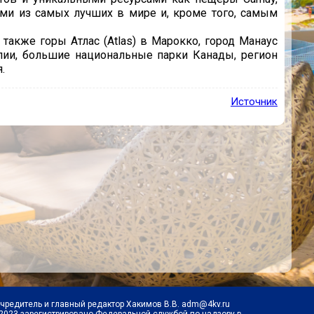
ми из самых лучших в мире и, кроме того, самым
 также горы Атлас (Atlas) в Марокко, город Манаус
лии, большие национальные парки Канады, регион
.
Источник
Учредитель и главный редактор Хакимов В.В. adm@4kv.ru