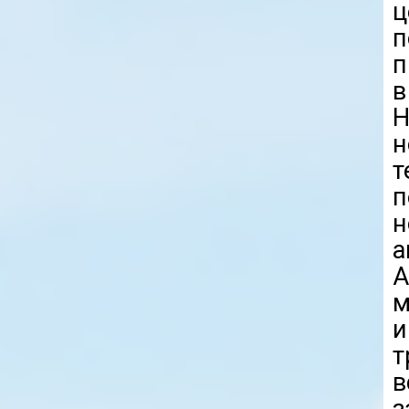
ц
п
п
в
Н
н
п
а
A
м
т
в