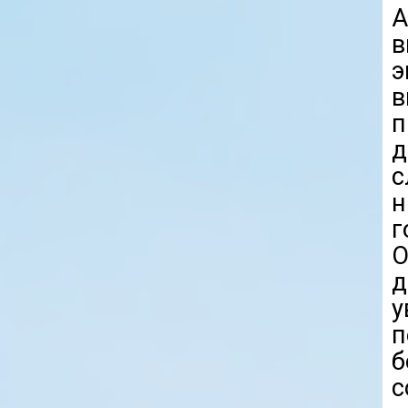
A
в
э
п
с
н
г
д
у
б
с