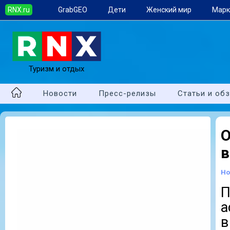
RNX.ru
GrabGEO
Дети
Женский мир
Марк
Туризм и отдых
Новости
Пресс-релизы
Статьи и об
О
в
Но
а
в