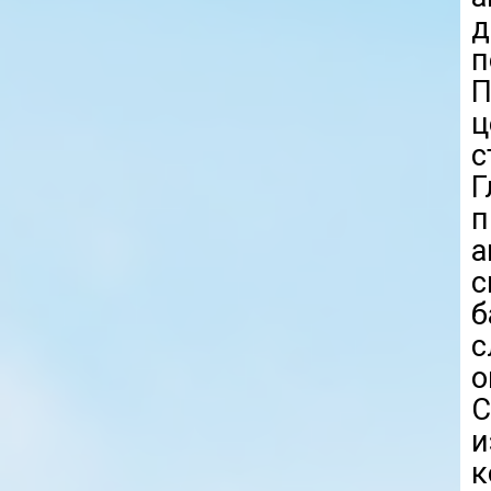
п
П
с
Г
п
с
б
с
С
к