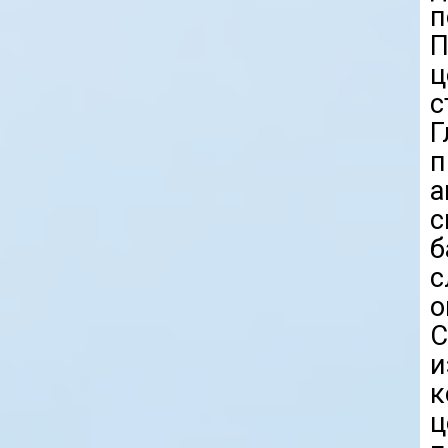
п
П
с
Г
п
с
б
с
С
к
ц