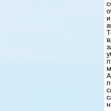
с
о
и
а
Т
у
п
м
п
с
с
н