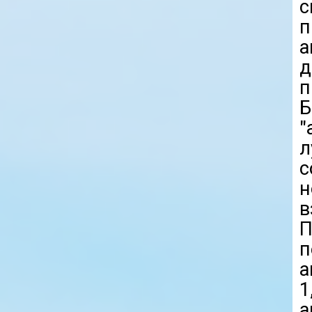
п
а
д
п
"
л
с
н
в
П
п
а
1
а