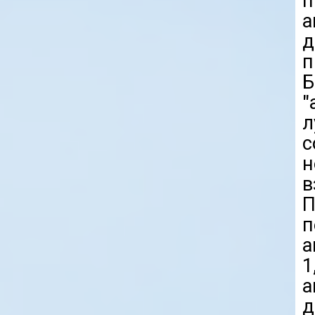
п
а
д
п
"
л
с
н
в
П
п
а
1
а