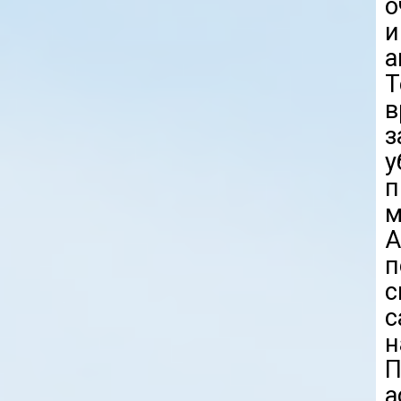
о
и
а
Т
у
п
м
п
с
с
н
а