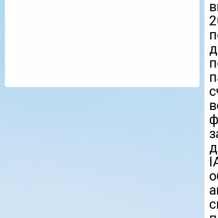
в
2
п
д
п
в
ф
з
д
I
о