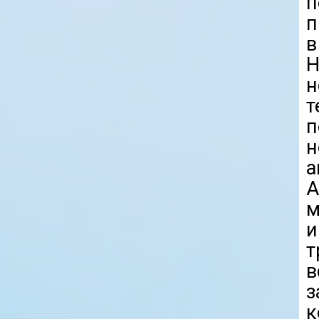
п
п
в
Н
н
п
а
A
м
т
в
з