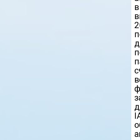
в
в
2
п
д
п
в
ф
з
д
I
о