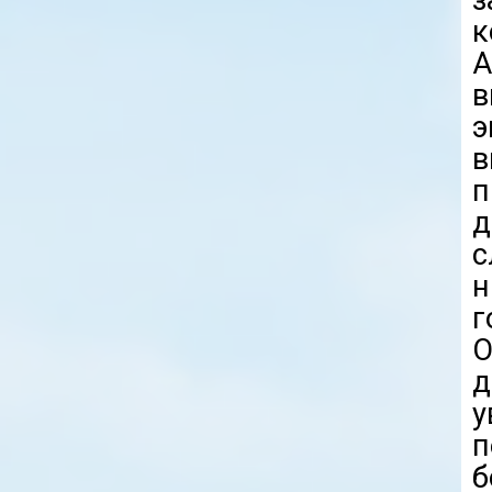
з
A
в
э
п
с
н
г
д
у
б