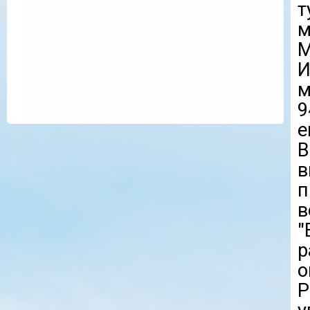
т
м
М
И
м
9
е
В
п
в
"
р
о
Р