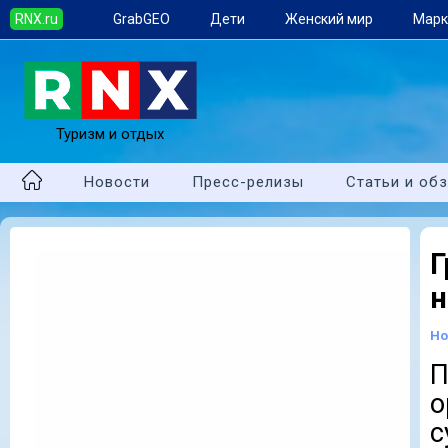
RNX.ru
GrabGEO
Дети
Женский мир
Марк
Туризм и отдых
Новости
Пресс-релизы
Статьи и об
Г
н
Но
П
о
с