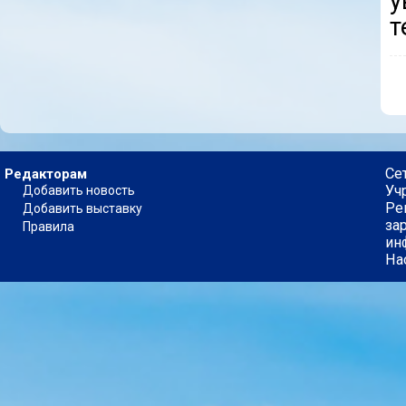
у
т
Се
Редакторам
Уч
Добавить новость
Ре
Добавить выставку
за
Правила
ин
На