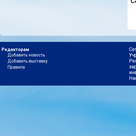
с
Се
Редакторам
Уч
Добавить новость
Ре
Добавить выставку
за
Правила
ин
На