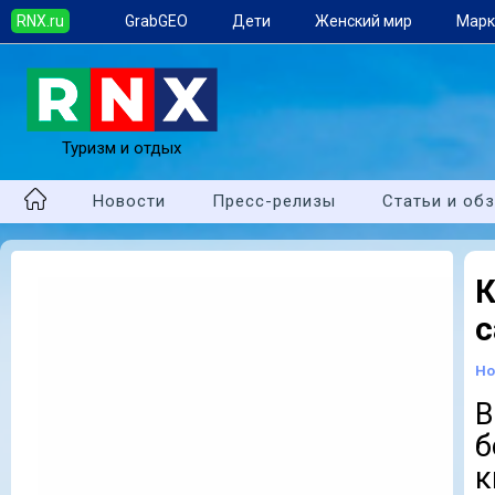
RNX.ru
GrabGEO
Дети
Женский мир
Марк
Туризм и отдых
Новости
Пресс-релизы
Статьи и об
К
с
Но
В