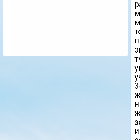
р
м
м
т
п
э
т
у
у
3
н
з
и