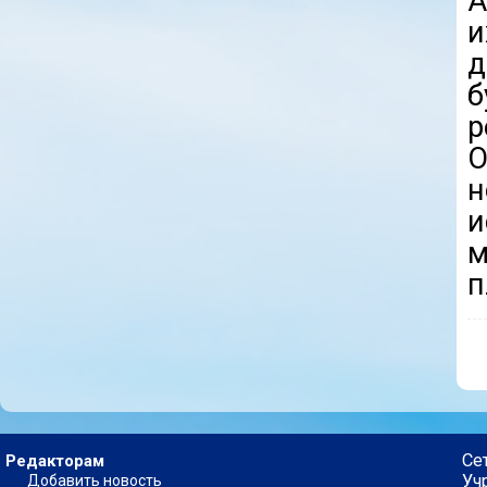
A
и
д
б
р
О
и
м
п
Се
Редакторам
Уч
Добавить новость