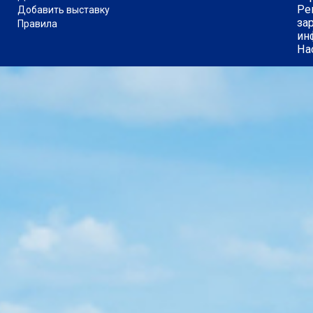
Ре
Добавить выставку
за
Правила
ин
На