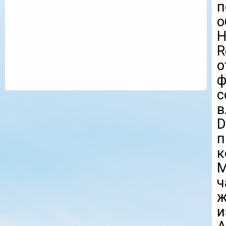
п
о
H
R
о
ф
в
D
к
M
ч
ж
и