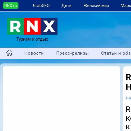
RNX.ru
GrabGEO
Дети
Женский мир
Марк
Туризм и отдых
Новости
Пресс-релизы
Статьи и об
H
Но
R
к