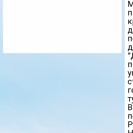
к
п
д
"
п
у
с
г
т
В
п
Р