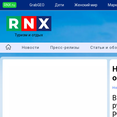
RNX.ru
GrabGEO
Дети
Женский мир
Марк
Туризм и отдых
Новости
Пресс-релизы
Статьи и об
Н
о
Но
В
р
р