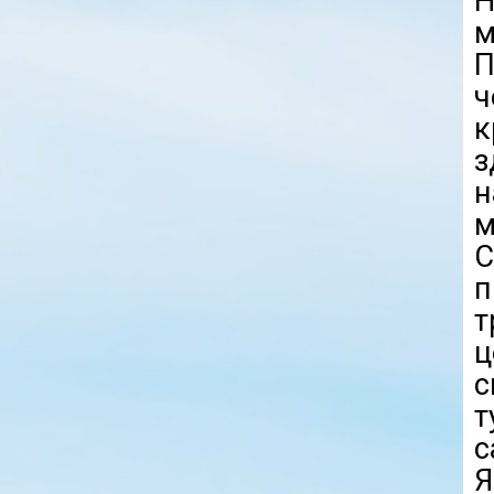
Н
м
П
ч
к
н
м
С
п
т
ц
т
с
Я