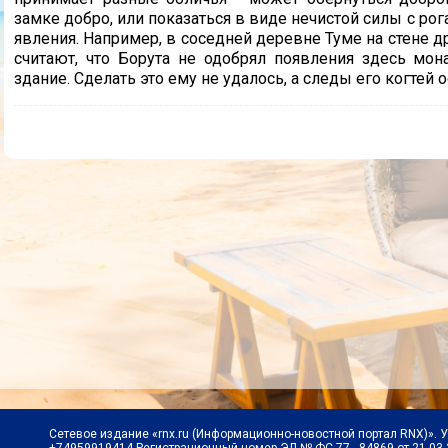
замке добро, или показаться в виде нечистой силы с ро
явления. Например, в соседней деревне Туме на стене д
считают, что Борута не одобрял появления здесь мо
здание. Сделать это ему не удалось, а следы его когтей о
Сетевое издание «rnx.ru (Информационно-новостной портал RNX)». 