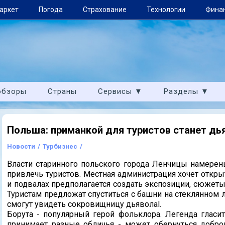
аркет
Погода
Страхование
Технологии
Фина
обзоры
Страны
Сервисы ▼
Разделы ▼
Польша: приманкой для туристов станет дь
Новости
/
Турбизнес
/
Власти старинного польского города Ленчицы намерен
привлечь туристов. Местная администрация хочет откр
и подвалах предполагается создать экспозиции, сюжеты
Туристам предложат спуститься с башни на стеклянном л
смогут увидеть сокровищницу дьяволаl.
Борута - популярный герой фольклора. Легенда гласит
принимает разные обличья - может обернуться добро