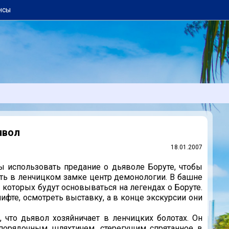
нсы
явол
18.01.2007
ы использовать предание о дьяволе Боруте, чтобы
ыть в ленчицком замке центр демонологии. В башне
 которых будут основываться на легендах о Боруте.
ифте, осмотреть выставку, а в конце экскурсии они
, что дьявол хозяйничает в ленчицких болотах. Он
порядочным шляхтичем, стерегущим спрятанное в