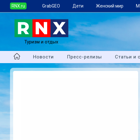
RNX.ru
GrabGEO
Дети
Женский мир
М
Туризм и отдых
Новости
Пресс-релизы
Статьи и 