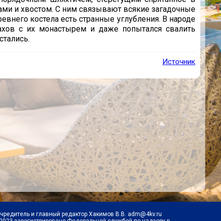
гами и хвостом. С ним связывают всякие загадочные
ревнего костела есть странные углубления. В народе
нахов с их монастырем и даже попытался свалить
стались.
Источник
Учредитель и главный редактор Хакимов В.В. adm@4kv.ru