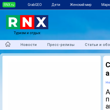
RNX.ru
GrabGEO
Дети
Женский мир
Марк
Туризм и отдых
Новости
Пресс-релизы
Статьи и об
а
Но
А
п