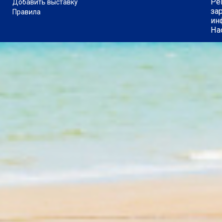
Ре
Добавить выставку
за
Правила
ин
На