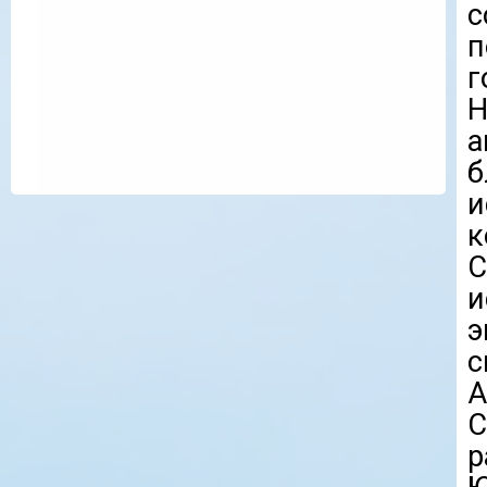
с
п
г
а
б
и
к
С
и
э
А
р