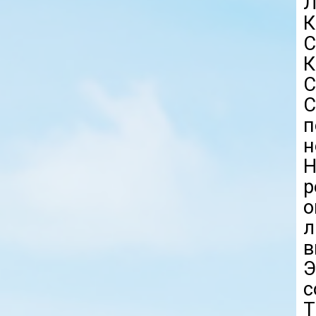
Л
К
С
К
С
С
п
н
Н
о
в
Э
с
Т