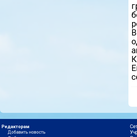
г
б
р
В
а
К
Е
с
Се
Редакторам
Уч
Добавить новость