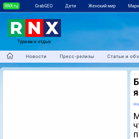
RNX.ru
GrabGEO
Дети
Женский мир
Марк
Туризм и отдых
Новости
Пресс-релизы
Статьи и об
я
Но
M
ч