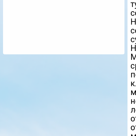
т
с
H
с
с
H
M
с
п
м
н
л
о
о