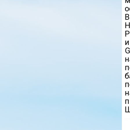
м
о
В
H
и
G
н
п
б
п
п
Ш