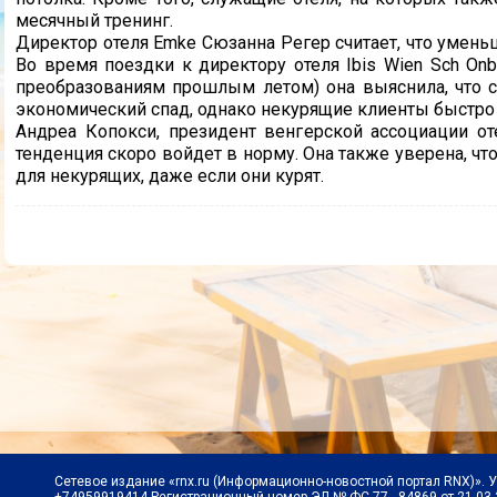
месячный тренинг.
Директор отеля Emke Сюзанна Регер считает, что умен
Во время поездки к директору отеля Ibis Wien Sch Onb
преобразованиям прошлым летом) она выяснила, что 
экономический спад, однако некурящие клиенты быстро
Андреа Копокси, президент венгерской ассоциации отел
тенденция скоро войдет в норму. Она также уверена, ч
для некурящих, даже если они курят.
Сетевое издание «rnx.ru (Информационно-новостной портал RNX)». 