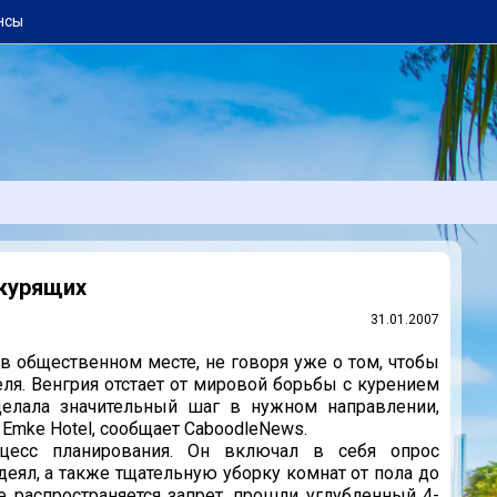
нсы
екурящих
31.01.2007
в общественном месте, не говоря уже о том, чтобы
еля. Венгрия отстает от мировой борьбы с курением
сделала значительный шаг в нужном направлении,
t Emke Hotel, сообщает CaboodleNews.
цесс планирования. Он включал в себя опрос
деял, а также тщательную уборку комнат от пола до
е распространяется запрет, прошли углубленный 4-