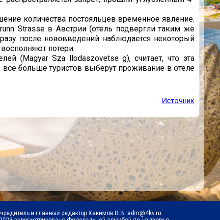
ьшение количества постояльцев временное явление.
runn Strasse в Австрии (отель подвергли таким же
сразу после нововведений наблюдается некоторый
 восполняют потери.
ей (Magyar Sza llodaszovetse g), считает, что эта
то всё больше туристов выберут проживание в отеле
Источник
Учредитель и главный редактор Хакимов В.В. adm@4kv.ru