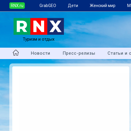
RNX.ru
GrabGEO
Дети
Женский мир
М
Туризм и отдых
Новости
Пресс-релизы
Статьи и 