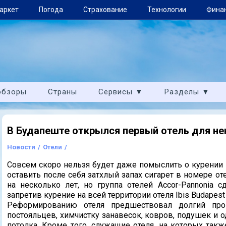
аркет
Погода
Страхование
Технологии
Фина
обзоры
Страны
Сервисы ▼
Разделы ▼
В Будапеште открылся первый отель для н
Новости
/
Отели
/
Совсем скоро нельзя будет даже помыслить о курении 
оставить после себя затхлый запах сигарет в номере от
на несколько лет, но группа отелей Accor-Pannonia 
запретив курение на всей территории отеля Ibis Budapes
Реформированию отеля предшествовал долгий про
постояльцев, химчистку занавесок, ковров, подушек и о
потолка. Кроме того, служащие отеля, на которых такж