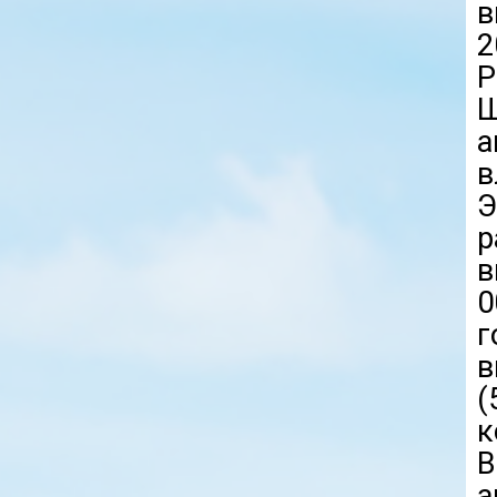
в
2
Р
Ш
а
в
в
0
г
в
(
к