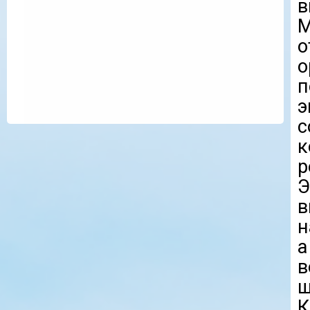
в
М
о
э
с
к
р
в
н
в
К