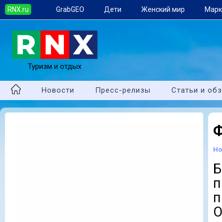
RNX.ru
GrabGEO
Дети
Женский мир
Марк
Туризм и отдых
Новости
Пресс-релизы
Статьи и об
Ф
Но
Б
п
п