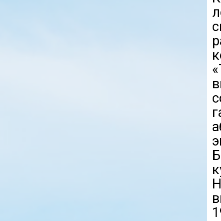
л
с
р
к
«
в
с
э
Б
к
Н
в
1