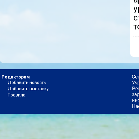
у
с
т
Се
Редакторам
Уч
Добавить новость
Ре
Добавить выставку
за
Правила
ин
На