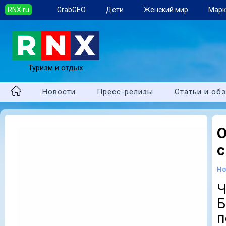
RNX.ru
GrabGEO
Дети
Женский мир
Марк
Туризм и отдых
Новости
Пресс-релизы
Статьи и об
О
с
Но
Ч
Б
п