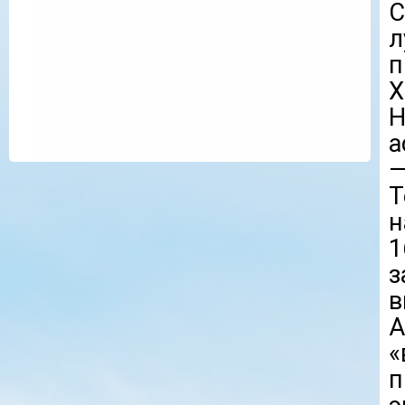
С
л
п
Х
Н
а
—
T
н
1
з
в
«
п