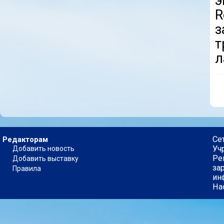
э
R
з
т
л
Се
Редакторам
Уч
Добавить новость
Ре
Добавить выставку
за
Правила
ин
На