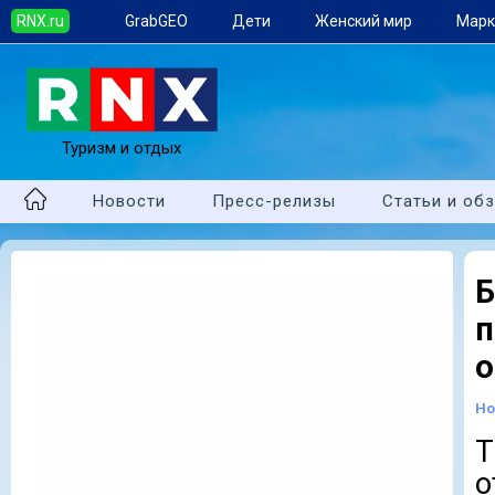
RNX.ru
GrabGEO
Дети
Женский мир
Марк
Туризм и отдых
Новости
Пресс-релизы
Статьи и об
о
Но
о