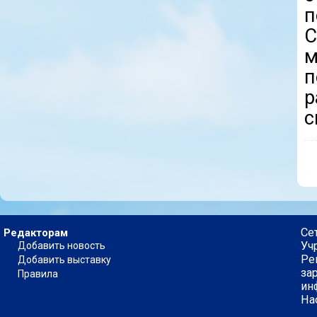
С
м
п
р
с
Се
Редакторам
Уч
Добавить новость
Ре
Добавить выставку
за
Правила
ин
На