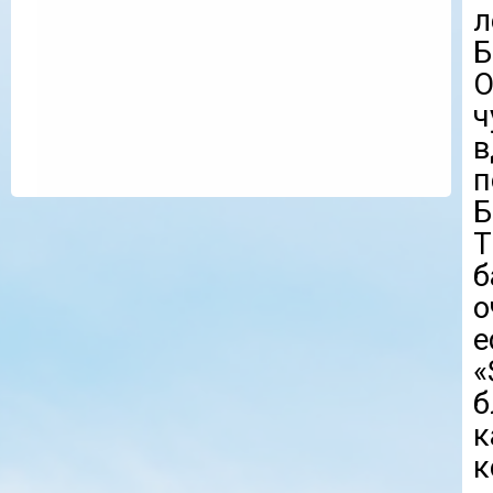
л
Б
О
ч
в
п
Б
T
б
о
е
«
к