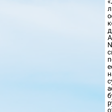
«
к
д
А
N
с
п
е
н
с
а
б
р
о