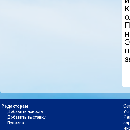
и
о
П
Э
ц
з
Се
Редакторам
Уч
Добавить новость
Ре
Добавить выставку
за
Правила
ин