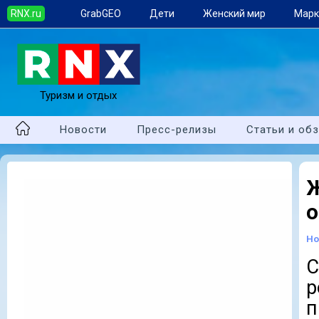
RNX.ru
GrabGEO
Дети
Женский мир
Марк
Туризм и отдых
Новости
Пресс-релизы
Статьи и об
Ж
о
Но
С
р
п