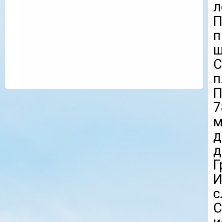
л
П
ш
п
П
7
м
д
Г
И
с
С