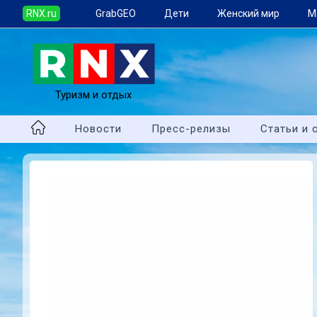
RNX.ru
GrabGEO
Дети
Женский мир
М
Туризм и отдых
Новости
Пресс-релизы
Статьи и 