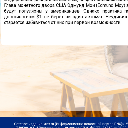
Глава монетного двора США Эдмунд Мои (Edmund Moy) з
будут популярны у американцев. Однако практика п
достоинством $1 не берет ни один автомат. Неудивите
старается избавиться от них при первой возможности.
Сетевое издание «rnx.ru (Информационно-новостной портал RNX)». 