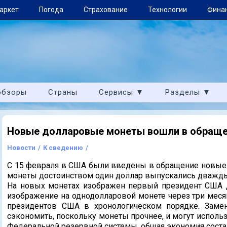
аркет
Погода
Страхование
Технологии
Фина
обзоры
Страны
Сервисы ▼
Разделы ▼
Новые долларовые монеты вошли в обращ
Новости
/
К сведению
/
С 15 февраля в США были введены в обращение новые
монеты достоинством один доллар выпускались дважд
На новых монетах изображен первый президент США 
изображение на однодолларовой монете через три месяц
президентов США в хронологическом порядке. Замен
сэкономить, поскольку монеты прочнее, и могут испол
Федеральной резервной системы, общая экономия соста