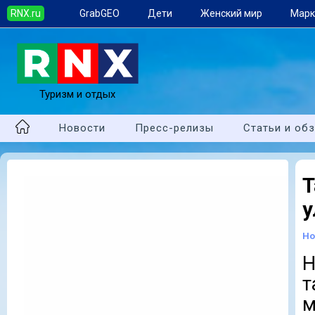
RNX.ru
GrabGEO
Дети
Женский мир
Марк
Туризм и отдых
Новости
Пресс-релизы
Статьи и об
у
Но
Н
т
м