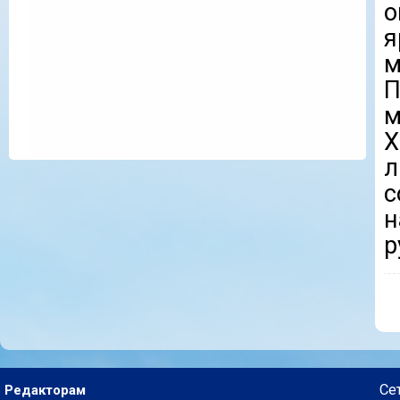
о
я
м
м
Х
л
с
р
Се
Редакторам