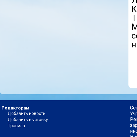
Л
К
Т
М
с
н
Се
Редакторам
Уч
Добавить новость
Ре
Добавить выставку
за
Правила
ин
На