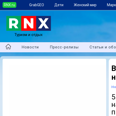
RNX.ru
GrabGEO
Дети
Женский мир
Марк
Туризм и отдых
Новости
Пресс-релизы
Статьи и об
В
н
Но
5
п