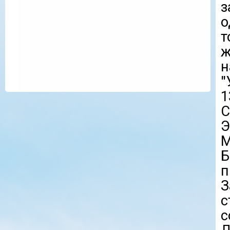
з
о
т
н
"
1
С
Э
М
Б
п
З
с
с