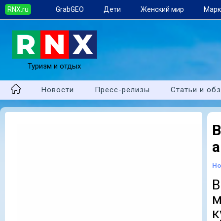
RNX.ru
GrabGEO
Дети
Женский мир
Марк
Туризм и отдых
Новости
Пресс-релизы
Статьи и об
В
а
Но
В
м
к