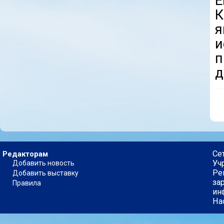
Е
К
я
и
д
Се
Редакторам
Уч
Добавить новость
Ре
Добавить выставку
за
Правила
ин
На