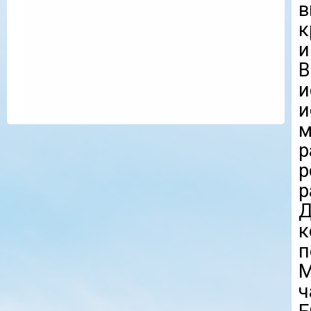
в
к
и
и
м
р
р
Д
к
п
М
ч