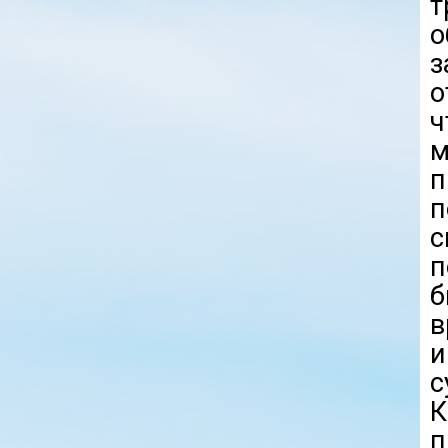
т
о
о
ч
м
п
п
с
п
б
в
и
с
К