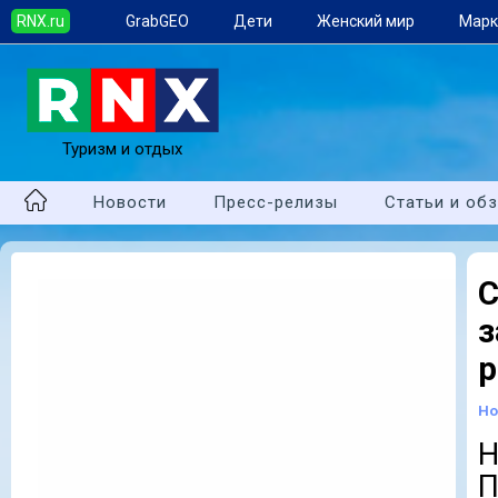
RNX.ru
GrabGEO
Дети
Женский мир
Марк
Туризм и отдых
Новости
Пресс-релизы
Статьи и об
р
Но
Н
П