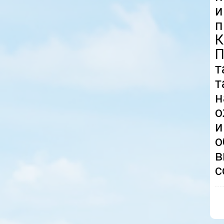
К
П
т
т
н
о
и
о
в
с