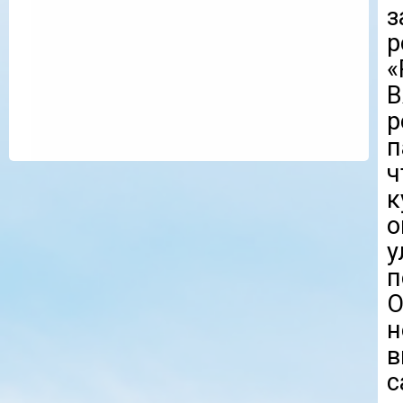
з
р
«
В
п
ч
к
о
у
п
О
н
в
с