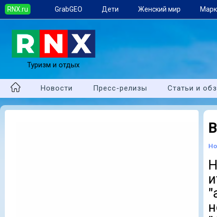
RNX.ru
GrabGEO
Дети
Женский мир
Марк
Туризм и отдых
Новости
Пресс-релизы
Статьи и об
В
Но
"