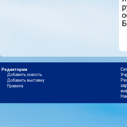
р
о
Б
Се
Редакторам
Уч
Добавить новость
Ре
Добавить выставку
за
Правила
ин
На