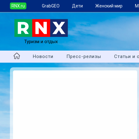
RNX.ru
GrabGEO
Дети
Женский мир
М
Туризм и отдых
Новости
Пресс-релизы
Статьи и 