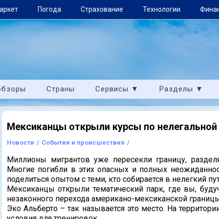
аркет
Погода
Страхование
Технологии
Фина
обзоры
Страны
Сервисы ▼
Разделы ▼
Мексиканцы открыли курсы по нелегальной
Новости
/
События и происшествия
/
Миллионы мигрантов уже пересекли границу, разде
Многие погибли в этих опасных и полных неожиданност
поделиться опытом с теми, кто собирается в нелегкий пут
Мексиканцы открыли тематический парк, где вы, будуч
незаконного перехода американо-мексиканской границы
Эко Альберто – так называется это место. На территори
условия для тренировок.