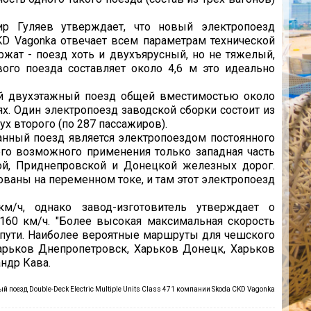
 Гуляев утверждает, что новый электропоезд
KD Vagonka oтвечает всем параметрам технической
жат - поезд хоть и двухъярусный, но не тяжелый,
ого поезда составляет около 4,6 м это идеально
й двухэтажный поезд общей вместимостью около
х. Один электропоезд заводской сборки состоит из
ух второго (по 287 пассажиров).
анный поезд является электропоездом постоянного
 его возможного применения только западная часть
й, Приднепровской и Донецкой железных дорог.
аны на переменном токе, и там этот электропоезд
м/ч, однако завод-изготовитель утверждает о
60 км/ч. "Более высокая максимальная скорость
пути. Наиболее вероятные маршруты для чешского
арьков Днепропетровск, Харьков Донецк, Харьков
ндр Кава.
й поезд Double-Deck Electric Multiple Units Class 471 компании Skoda CKD Vagonka