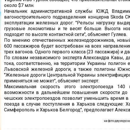
около $7 млн.
Начальник административной службы ЮЖД Владимир
вагоностроительного подразделения концерна Skoda C
эксплуатации железных дорог. "Рельсы нагрузку выдер
грузовые локомотивы и те весят больше. Высота нов
подходит по высоте контактной сети", объясняет Гуляев.
По мнению отечественных железнодорожников, новы
600 пассажиров будет востребован на всех направления
трех вагонов. Одного первого класса (23 пассажира) и дв
По словам независимого эксперта Александра Кавы, д
тока, соответственно, на территории Украины полигон
Львовской железной дороги, а также полигоны Южно
"Железные дороги Центральной Украины электрифициров
применяться не может", объясняет эксперт.
Максимальная скорость этого электропоезда 140 к
возможности в дальнейшем повышения скорости до 1
чешских электропоездов позволит уменьшить время в 
поезда в случае поступления в Харьков следующие: Х
Симферополь и Харьков Белгород", предполагает Алекса
на фото двухярусны