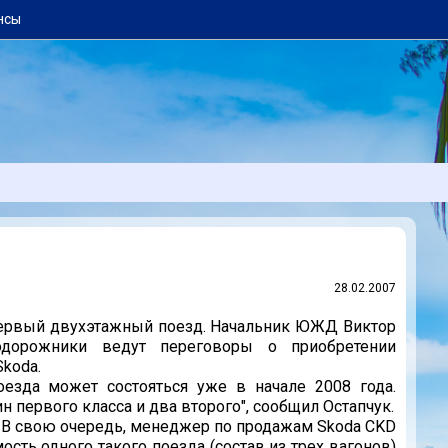
нсы
28.02.2007
ервый двухэтажный поезд. Начальник ЮЖД Виктор
одорожники ведут переговоры о приобретении
koda.
езда может состояться уже в начале 2008 года.
н первого класса и два второго", сообщил Остапчук.
. В свою очередь, менеджер по продажам Skoda CKD
ость одного такого поезда (состав из трех вагонов)