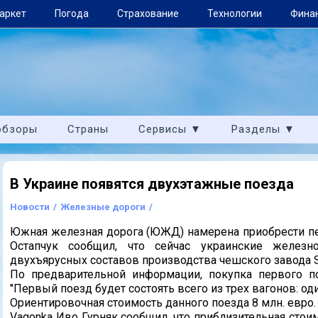
аркет
Погода
Страхование
Технологии
Фина
обзоры
Страны
Сервисы ▼
Разделы ▼
В Украине появятся двухэтажные поезда
Новости
/
Железные дороги
/
Южная железная дорога (ЮЖД) намерена приобрести п
Остапчук сообщил, что сейчас украинские железн
двухъярусных составов производства чешского завода S
По предварительной информации, покупка первого по
"Первый поезд будет состоять всего из трех вагонов: оди
Ориентировочная стоимость данного поезда 8 млн. евро
Vagonka Иво Гурняк сообщил, что приблизительная стоим