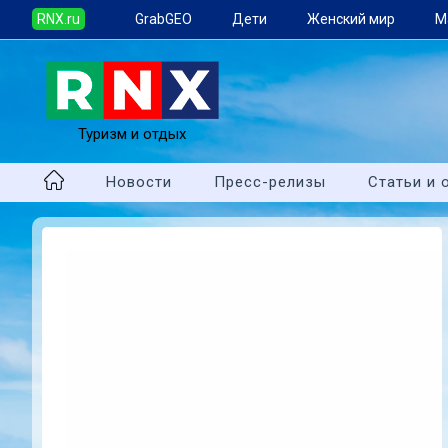
RNX.ru
GrabGEO
Дети
Женский мир
М
Туризм и отдых
Новости
Пресс-релизы
Статьи и 