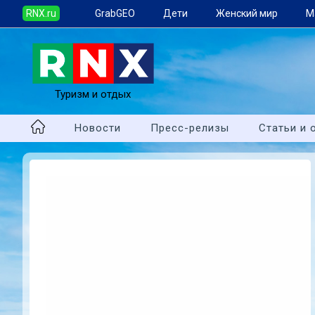
RNX.ru
GrabGEO
Дети
Женский мир
М
Туризм и отдых
Новости
Пресс-релизы
Статьи и 