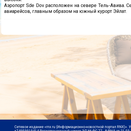
Аэропорт Sde Dov расположен на севере Тель-Авива. С
авиарейсов, главным образом на южный курорт Эйлат.
Сетевое издание «rnx.ru (Информационно-новостной портал RNX)». 