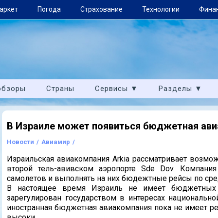
аркет
Погода
Страхование
Технологии
Фина
обзоры
Страны
Сервисы ▼
Разделы ▼
В Израиле может появиться бюджетная ав
Новости
/
Авиамир
/
Израильская авиакомпания Arkia рассматривает возмо
второй тель-авивском аэропорте Sde Dov. Компания
самолетов и выполнять на них бюдежтные рейсы по ср
В настоящее время Израиль не имеет бюджетных а
зарегулирован государством в интересах национально
иностранная бюджетная авиакомпания пока не имеет ре
высоки.