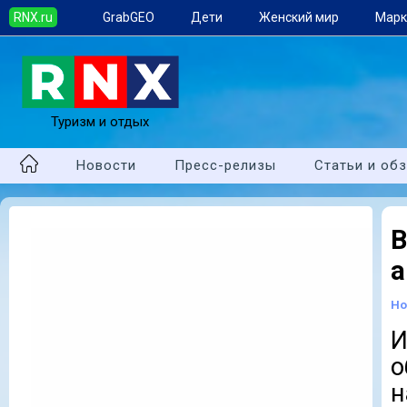
RNX.ru
GrabGEO
Дети
Женский мир
Марк
Туризм и отдых
Новости
Пресс-релизы
Статьи и об
а
Но
И
о
н