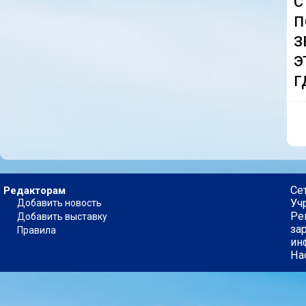
с
п
з
э
г
Се
Редакторам
Уч
Добавить новость
Ре
Добавить выставку
за
Правила
ин
На