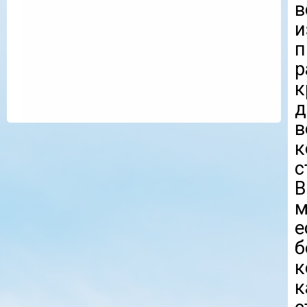
в
и
п
р
к
д
в
к
с
В
м
е
к
к