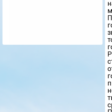
м
П
з
т
г
Р
с
п
н
т
с