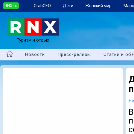
RNX.ru
GrabGEO
Дети
Женский мир
Марк
Туризм и отдых
Новости
Пресс-релизы
Статьи и об
п
Но
В
п
с