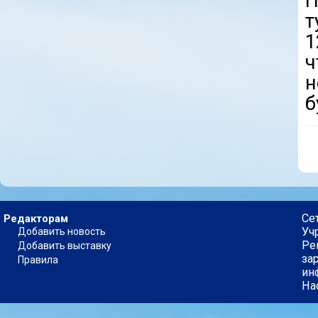
т
1
ч
н
б
Се
Редакторам
Уч
Добавить новость
Ре
Добавить выставку
за
Правила
ин
На