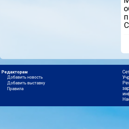
М
п
C
Се
Редакторам
Уч
Добавить новость
Ре
Добавить выставку
за
Правила
ин
На