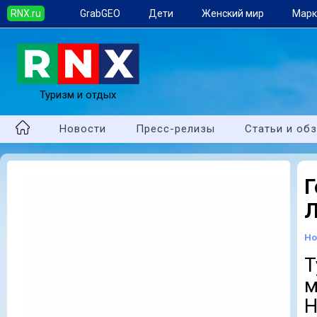
RNX.ru
GrabGEO
Дети
Женский мир
Марк
Туризм и отдых
Новости
Пресс-релизы
Статьи и об
Л
Но
Т
м
Н