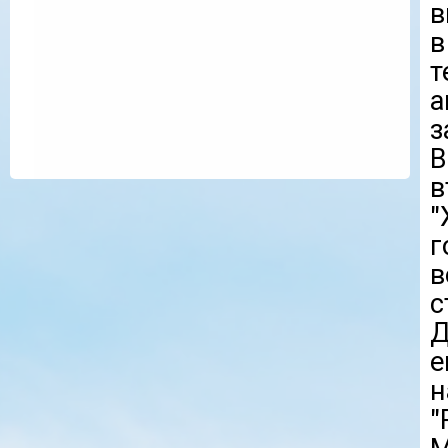
в
в
т
а
з
В
в
"
г
с
Д
е
"