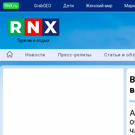
RNX.ru
GrabGEO
Дети
Женский мир
Марк
Туризм и отдых
Новости
Пресс-релизы
Статьи и об
B
в
Но
А
о