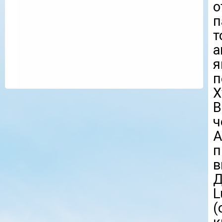
о
п
т
а
я
п
Х
B
А
п
в
Д
L
(