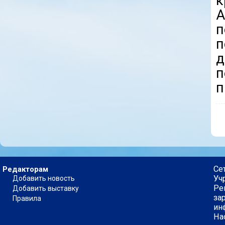
к
A
п
п
п
п
Се
Редакторам
Уч
Добавить новость
Ре
Добавить выставку
за
Правила
ин
На