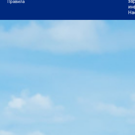
за
Правила
ин
На