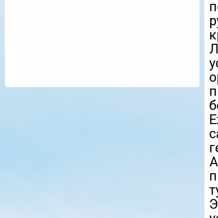
п
р
к
Л
у
о
б
с
г
п
т