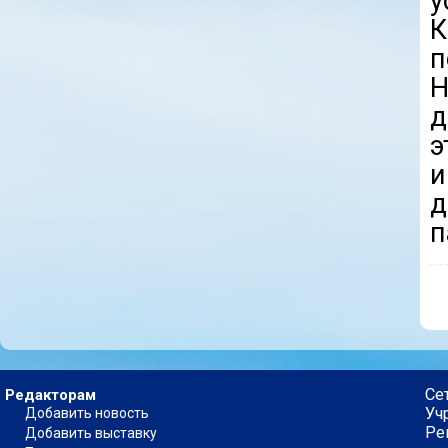
у
К
п
Н
д
э
и
д
п
Се
Редакторам
Уч
Добавить новость
Ре
Добавить выставку