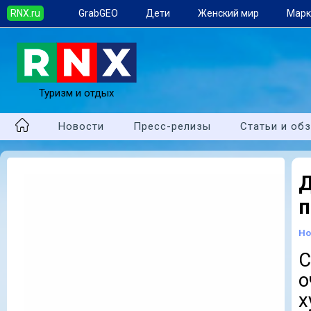
RNX.ru
GrabGEO
Дети
Женский мир
Марк
Туризм и отдых
Новости
Пресс-релизы
Статьи и об
п
Но
С
х