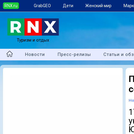
RNX.ru
GrabGEO
Дети
Женский мир
Марк
Туризм и отдых
Новости
Пресс-релизы
Статьи и об
с
Но
у
Ю