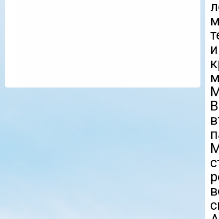
л
м
т
и
к
M
В
в
п
М
с
р
с