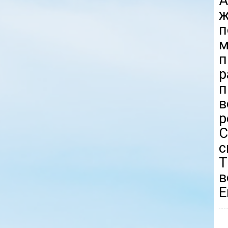
ж
п
п
р
п
в
р
С
Т
в
Е