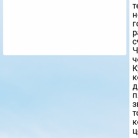
т
н
г
с
Ч
ч
К
к
д
п
з
т
к
ц