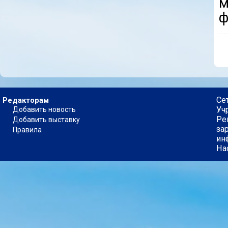
м
ф
Се
Редакторам
Уч
Добавить новость
Ре
Добавить выставку
за
Правила
ин
На