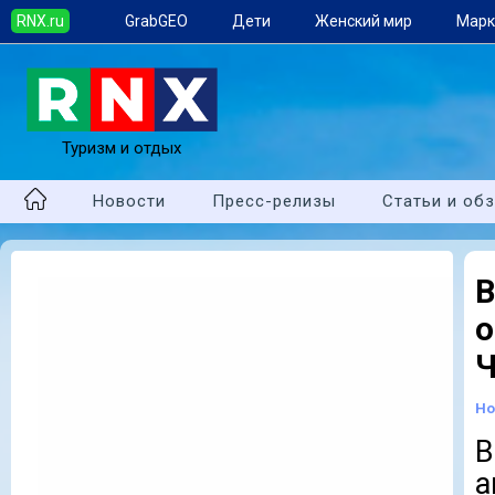
RNX.ru
GrabGEO
Дети
Женский мир
Марк
Туризм и отдых
Новости
Пресс-релизы
Статьи и об
о
Ч
Но
а