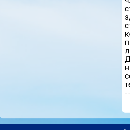
ч
с
з
к
п
л
Д
н
с
т