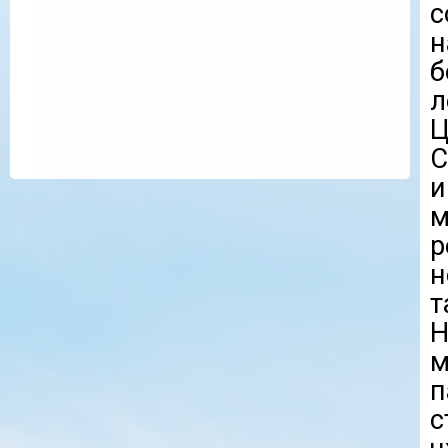
н
б
С
и
м
р
н
т
Н
м
п
с