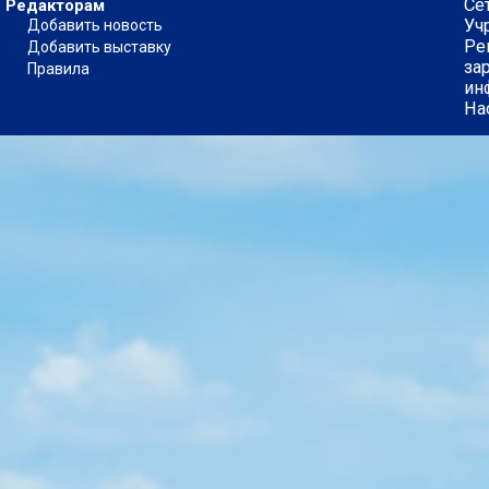
Се
Редакторам
Уч
Добавить новость
Ре
Добавить выставку
за
Правила
ин
На