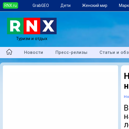
RNX.ru
GrabGEO
Дети
Женский мир
Марк
Туризм и отдых
Новости
Пресс-релизы
Статьи и об
Н
н
Но
л