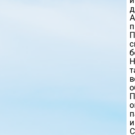
и
д
А
п
П
с
б
H
т
о
п
и
С