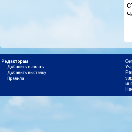
с
ч
Се
Редакторам
Уч
Добавить новость
Ре
Добавить выставку
за
Правила
ин
На