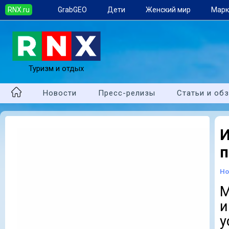
RNX.ru
GrabGEO
Дети
Женский мир
Марк
Туризм и отдых
Новости
Пресс-релизы
Статьи и об
п
Но
М
и
у