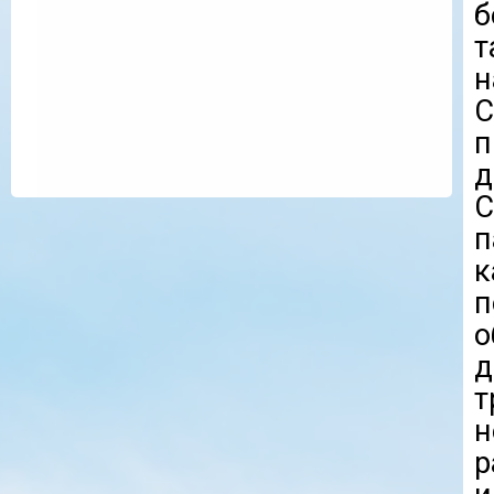
б
т
н
С
п
д
С
п
к
о
д
т
р